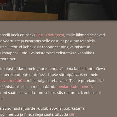
otelli köök on osaks
Eesti Toiduteest
, mille liikmed seisavad
 väärtuste ja iseäranis selle eest, et pakutav toit oleks
itsev, tehtud kohalikust toorainest ning valmistatud
 kohapeal. Toidu valmistamisel eelistatakse kohalikku
toorainet.
imalust pidada meie juures enda või oma lapse sünnipäeva
isi perekondlikke tähtpäevi. Lapse sünnipäevaks on meie
inevat menüüd
, mille hulgast teha valik. Teiste perekondlike
 tähistamiseks on meil pakkuda
peolaudade menüü
.
uumi saate ise valida – on selleks siis restoran, kaminasaal
al.
e sündmuste juurde kuulub söök ja jook, katame
aua
, menüü ja hindadega saate tutvuda
siin.