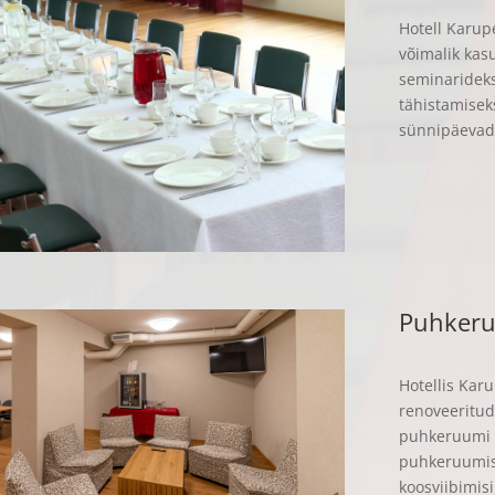
Hotell Karup
võimalik kas
seminarideks
tähistamisek
sünnipäevad
Puhker
Hotellis Kar
renoveeritu
puhkeruumi sa
puhkeruumis 
koosviibimis