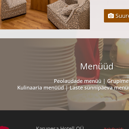
Suur
Menüüd
Peolaudade menüü
|
Grupime
Kulinaaria menüüd
|
Laste sünnipäeva menü
Karupesa Hotell OÜ