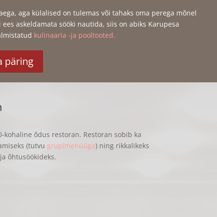
aega, aga külalised on tulemas või tahaks oma perega mõnel
di ees askeldamata sööki nautida, siis on abiks Karupesa
almistatud
kulinaaria -ja pooltooted.
 päring
n
50-kohaline õdus restoran. Restoran sobib ka
tamiseks (tutvu
grupimenüüga
) ning rikkalikeks
-ja õhtusöökideks.