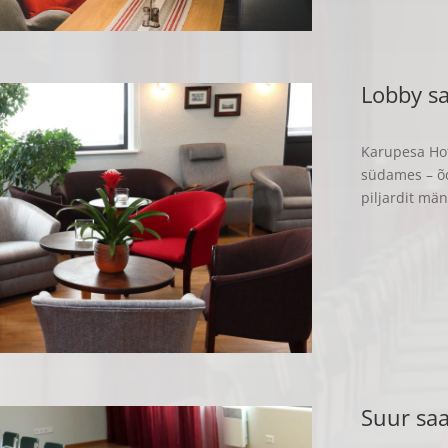
Lobby sa
Karupesa Hot
südames – õd
piljardit mä
Suur saa