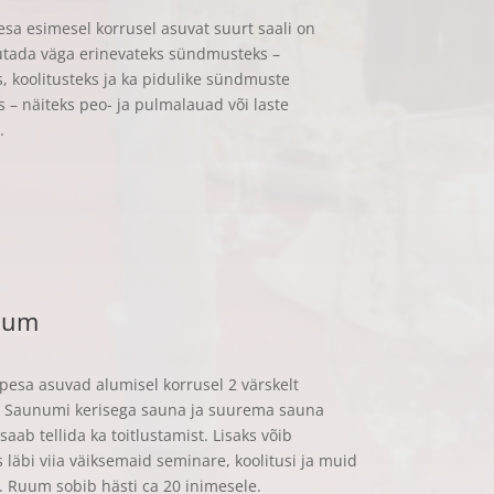
esa esimesel korrusel asuvat suurt saali on
utada väga erinevateks sündmusteks –
, koolitusteks ja ka pidulike sündmuste
s – näiteks peo- ja pulmalauad või laste
.
uum
upesa asuvad alumisel korrusel 2 värskelt
d Saunumi kerisega sauna ja suurema sauna
ab tellida ka toitlustamist. Lisaks võib
läbi viia väiksemaid seminare, koolitusi ja muid
i. Ruum sobib hästi ca 20 inimesele.