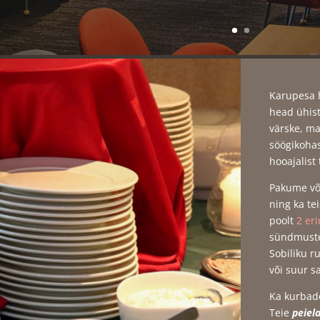
Karupesa h
head ühiste
värske, ma
söögikohas
hooajalist 
Pakume võ
ning ka te
poolt
2 er
sündmuste
Sobiliku r
või suur sa
Ka kurbad
Teie
peiel