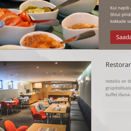
Kui napib 
õhtul plii
kokkade v
Saada
Restora
Hotellis on 
grupitoitlus
buffet lõuna