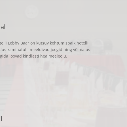
al
elli Lobby Baar on kutsuv kohtumispaik hotelli
us kaminatuli, meeldivad joogid ning võimalus
ngida loovad kindlasti hea meeleolu.
l