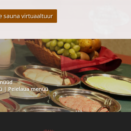
e sauna virtuaaltuur
nüüd
ü
|
Peielaua menüü